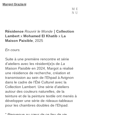
Margot Graziani
ME
NU
Résidence
Rouvrir le Monde
｜Collection
Lambert
x
Mohamed El Khatib
x
La
Maison Paisible
,
2025
En cours.
Suite à une première rencontre et série
d'ateliers avec les résident(e)s de
La
Maison Paisible
en 2024, Margot a réalisé
une résidence de recherche, création et
transmission au sein de l'Ehpad à Avignon
dans le cadre de l'Été Culturel avec la
Collection Lambert. Une série d'ateliers
autour des couleurs naturelles, de la
teinture et de la peinture textile ont menés à
développer une série de rideaux-tableaux
pour les chambres doubles de l'Ehpad.
​"
Bienvenue au cœur de ce lieu de vie